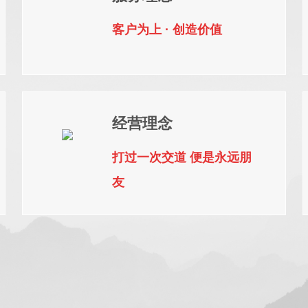
，建 立了东北地区较大
外知 名起重配件供应商建
客户为上 · 创造价值
联轴器、轨道、滑线等
术企业”、“全国工人先
文明单位”、“辽宁省瞪羚
经营理念
省职工创新工作室”、“市
企业”、“十星级文明诚信
打过一次交道 便是永远朋
友
今天的质量和服务是明天
， 以满足客户需求，为
发点，为客户提供优质
展。