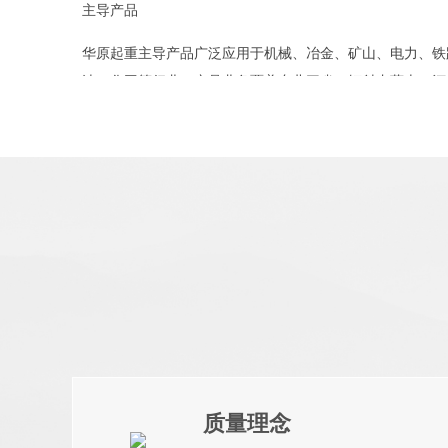
主导产品
华原起重主导产品广泛应用于机械、冶金、矿山、电力、铁
油、化工等行业，产品业务覆盖东北三省，辐射内蒙古、河
亚、中亚、中东、非洲、美洲、俄罗斯等多个国家和地区。
创新研发
创新是公司发展的根本，公司拥有辽宁省认定省级研发中心
室”，结合市场需求，在定制化、绿色化、网络化、智能化
了钢板预处理生产线、智能焊接机器人、数控平板钻床、埋
火焰等离子切割机、立式加工中心、大型落地双面镗铣床等
先进设备，为制造高品质产品奠定了坚实的基础，采用标准
次成型加工工艺，保证了大型起重设备的整体加工精度。
企业荣誉
质量理念
“四国故都”、“五朝重镇”之称的开原，形成了承东接西、