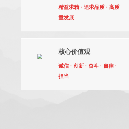
交通网络，公司充分利用当地优越的区位与便捷的交通条件
精益求精 · 追求品质 · 高质
的起重机配套件超市。与SEW、施耐德、ABB等多家国内
立了合作关系，建立东北地区电机、减速机、车轮、卷筒、
量发展
起重机配件库存基地。
公司现拥有多项行业领先专利技术，先后获得“国家级高新技
锋号”、“全国质量信得过产品”、“辽宁名牌产品”、“辽宁省
核心价值观
企业”、“守合同重信用企业”、“爱国拥军模范单位”、“辽宁
长质量奖”、“铁岭市企业研发中心”、“A 级纳税人” 、“爱心
诚信 · 创新 · 奋斗 · 自律 ·
经营企业”等 40 多项殊荣。
担当
公司将弘扬“规范、严谨、创新、高效”的管理精神，贯彻“
的市场”的质量方针，遵循“以诚待人，以实待客”的经营理念
客户提供智能、高效、绿色系统物料搬运解决方案为根本出
产品和服务，竭诚与海内外各界朋友携手合作，实现共同发
地址：辽宁省铁岭市开原市开原经济开发区铁西北街 83 号