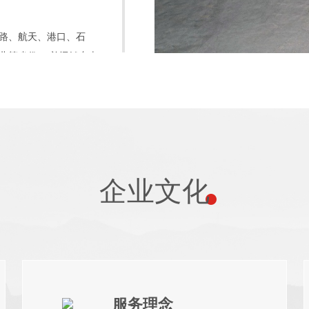
路、航天、港口、石
北等省份， 并远销东南
，省级“劳模创新工作
方向持续发力。公司配备
弧双枪龙门焊机、数控
企业文化
一批国内外知名品牌的
化、集成化、多工位一
连接南北、内外通达的立体
服务理念