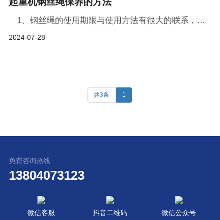
起重机钢丝绳保养的方法
1、钢丝绳的使用期限与使用方法有很大的联系，因此应做到按规则使用，制止拖拉、抛掷，使用中禁绝超负荷，禁绝使钢丝绳产生锐角折曲，禁绝急剧改动升降速度，避免冲击载...
2024-07-28
共3条
1
免费咨询热线
13804073123
微信客服
抖音二维码
微信公众号