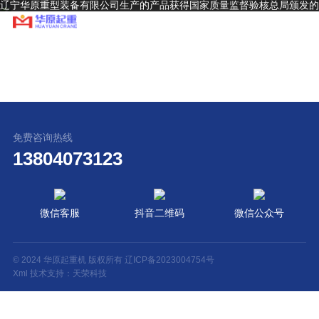
辽宁华原重型装备有限公司生产的产品获得国家质量监督验核总局颁发的
A级起重机生产制造许可证和安装、改造、维修许可证，并通过ISO9001
～2000质量体系认证
免费咨询热线
13804073123
微信客服
抖音二维码
微信公众号
© 2024 华原起重机 版权所有
辽ICP备2023004754号
Xml
技术支持：
天荣科技