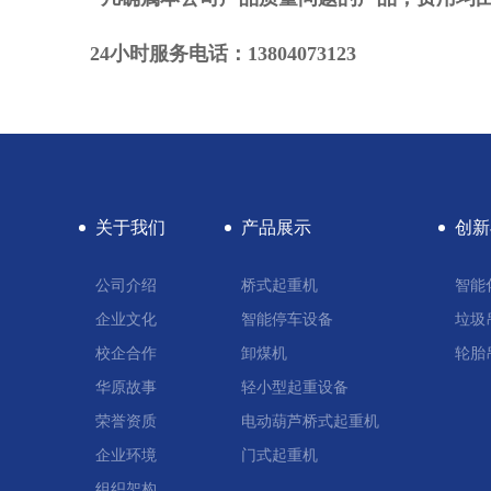
24小时服务电话：13804073123
关于我们
产品展示
创新
公司介绍
桥式起重机
智能
企业文化
智能停车设备
垃圾
校企合作
卸煤机
轮胎
华原故事
轻小型起重设备
荣誉资质
电动葫芦桥式起重机
企业环境
门式起重机
组织架构