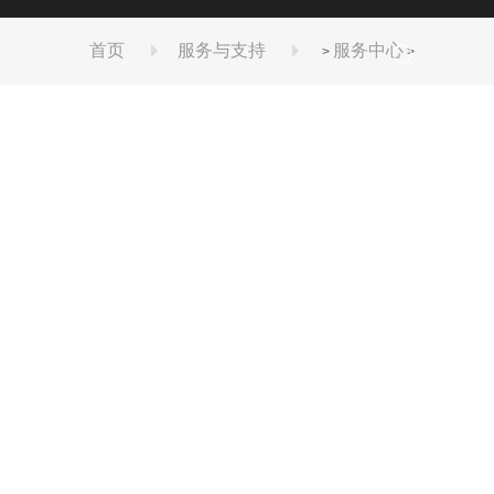
证和安装、改造、维修许可证，并通过ISO9001
首页
服务与支持
服务中心
>
>
案
林芝服务与支持
林芝联系我们
一键询价