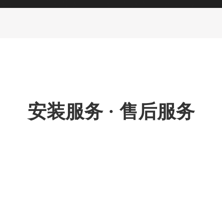
国家质量监督验核总局颁发的A级起重机生产制造许可
产品展示
林芝创新与智造
林芝新闻动态
林芝行业解决方
安装服务 · 售后服务